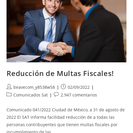
Reducción de Multas Fiscales!
Autor
Publicación
beavecom_y8538w58
02/09/2022
de
de
Categoría
Comentarios
Comunicados Sat
2.947 comentarios
la
la
de
de
entrada:
entrada:
la
la
Comunicado 041/2022 Ciudad de México, a 31 de agosto de
entrada:
entrada:
2022 El SAT informa facilidad reducción de a todas las
personas contribuyentes que tienen multas fiscales por
incumplimiento de las…