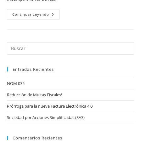
Reducción
Continuar Leyendo
De
Multas
Fiscales!
Pre
Es
to
Entradas Recientes
clo
the
NOM 035
sea
pan
Reducción de Multas Fiscales!
Prórroga para la nueva Factura Electrónica 4.0
Sociedad por Acciones Simplificadas (SAS)
Comentarios Recientes