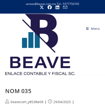
Ir
ventas@beave.com.mx Tel.: 5577750745
al
contenido
Menú
NOM 035
Autor
Publicación
beavecom_y8538w58
29/04/2025