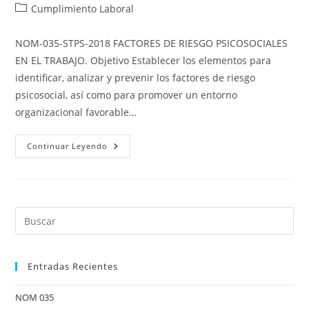
de
de
Categoría
Cumplimiento Laboral
la
la
de
entrada:
entrada:
la
NOM-035-STPS-2018 FACTORES DE RIESGO PSICOSOCIALES
entrada:
EN EL TRABAJO. Objetivo Establecer los elementos para
identificar, analizar y prevenir los factores de riesgo
psicosocial, así como para promover un entorno
organizacional favorable…
NOM
Continuar Leyendo
035
Pre
Es
to
Entradas Recientes
clo
the
NOM 035
sea